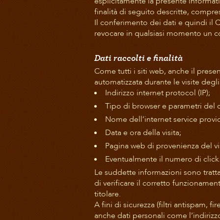
esplicitamente la presente informati
finalità di seguito descritte, compre
Il conferimento dei dati e quindi il 
revocare in qualsiasi momento un con
Dati raccolti e finalità
Come tutti i siti web, anche il prese
automatizzata durante le visite degl
Indirizzo internet protocol (IP);
Tipo di browser e parametri del d
Nome dell’internet service provid
Data e ora della visita;
Pagina web di provenienza del visi
Eventualmente il numero di click
Le suddette informazioni sono tratt
di verificare il corretto funzionament
titolare.
A fini di sicurezza (filtri antispam,
anche dati personali come l’indirizz