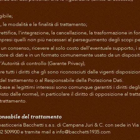
ibile;
 le modalità e le finalità di trattamento;
ttifica, l’integrazione, la cancellazione, la trasformazione in f
compresi quelli non più necessari al perseguimento degli scopi per 
un consenso, ricevere al solo costo dell’eventuale supporto, i suo
atore di dati e in un formato comunemente usato da un dispositi
l’Autorità di controllo (Garante Privacy);
 tutti i diritti che gli sono riconosciuti dalle vigenti disposizio
e del trattamento o al Responsabile della Protezione Dati.
n base ai legittimi interessi sono comunque garantiti i diritti degli
evisto dalle norme), in particolare il diritto di opposizione al tr
 trattamento.
onsabile del trattamento
pasticceria Bacchetti s.a.s. di Campana Juri & C. con sede in Via
32 509900 e tramite mail a info@bacchetti1935.com