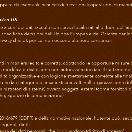
oppure da eventuali incaricati di occasionali operazioni di manu
Extra UE
alcuni dei dati raccolti con servizi localizzati al di fuori dell’a
 specifiche decisioni dell’Unione Europea e del Garante per la t
rivacy shield), per cui non occorre ulteriore consenso.
utenti in maniera lecita e corretta, adottando le opportune misure
e, modifica o distruzione non autorizzata dei dati. Il trattament
tà organizzative e con logiche strettamente correlate alle finalità
 ai dati categorie di incaricati coinvolti nell’organizzazione de
stratori di sistema) ovvero soggetti esterni (come fornitori di ser
che, agenzie di comunicazione).
16/679 (GDPR) e della normativa nazionale, l’Utente può, second
eguenti diritti:
nza dei dati personali che lo riguardano (diritto di accesso);