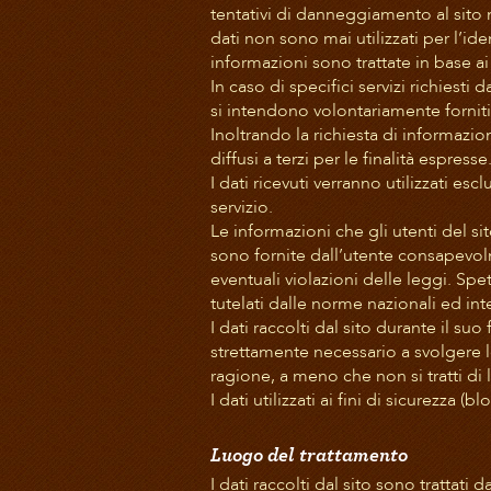
tentativi di danneggiamento al sito 
dati non sono mai utilizzati per l’iden
informazioni sono trattate in base ai l
In caso di specifici servizi richiesti da
si intendono volontariamente forniti 
Inoltrando la richiesta di informazio
diffusi a terzi per le finalità espresse
I dati ricevuti verranno utilizzati es
servizio.
Le informazioni che gli utenti del si
sono fornite dall’utente consapevol
eventuali violazioni delle leggi. Spet
tutelati dalle norme nazionali ed int
I dati raccolti dal sito durante il s
strettamente necessario a svolgere le 
ragione, a meno che non si tratti di l
I dati utilizzati ai fini di sicurezza
Luogo del trattamento
I dati raccolti dal sito sono trattati