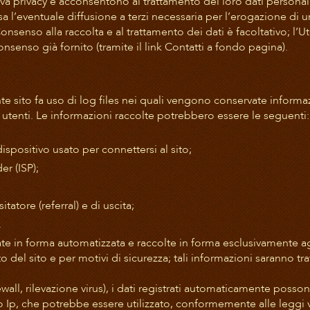
va privacy e acconsentono al trattamento dei loro dati personali 
sa l’eventuale diffusione a terzi necessaria per l’erogazione di un
Consenso alla raccolta e al trattamento dei dati è facoltativo; l
senso già fornito (tramite il link Contatti a fondo pagina).
nte sito fa uso di log files nei quali vengono conservate informa
i utenti. Le informazioni raccolte potrebbero essere le seguenti:
ispositivo usato per connettersi al sito;
er (ISP);
tatore (referral) e di uscita;
.
ate in forma automatizzata e raccolte in forma esclusivamente 
o del sito e per motivi di sicurezza; tali informazioni saranno trat
 firewall, rilevazione virus), i dati registrati automaticamente 
o Ip, che potrebbe essere utilizzato, conformemente alle leggi vi