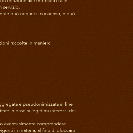
in relazione alle modalità e alle
 servizio.
’Utente può negare il consenso, e può
zioni raccolte in maniera
aggregata e pseudonimizzata al fine
tate in base ai legittimi interessi del
possono eventualmente comprendere
genti in materia, al fine di bloccare