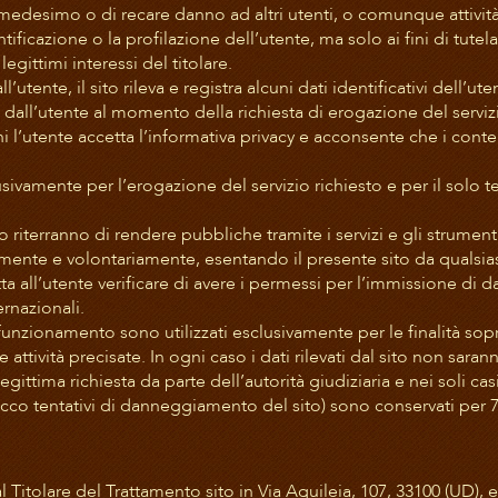
medesimo o di recare danno ad altri utenti, o comunque attività
tificazione o la profilazione dell’utente, ma solo ai fini di tutela 
egittimi interessi del titolare.
ll’utente, il sito rileva e registra alcuni dati identificativi dell’uten
dall’utente al momento della richiesta di erogazione del servizi
ni l’utente accetta l’informativa privacy e acconsente che i conte
.
clusivamente per l’erogazione del servizio richiesto e per il solo
to riterranno di rendere pubbliche tramite i servizi e gli strument
mente e volontariamente, esentando il presente sito da qualsias
ta all’utente verificare di avere i permessi per l’immissione di da
ernazionali.
uo funzionamento sono utilizzati esclusivamente per le finalità so
attività precisate. In ogni caso i dati rilevati dal sito non saran
egittima richiesta da parte dell’autorità giudiziaria e nei soli cas
 (blocco tentativi di danneggiamento del sito) sono conservati per 7
 dal Titolare del Trattamento sito in Via Aquileia, 107, 33100 (UD)